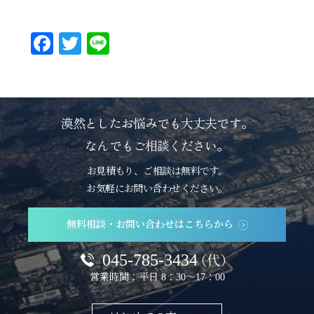
Fa
T
Li
ce
wi
ne
bo
tte
ok
r
漠然としたお悩みでも大丈夫です。
なんでもご相談ください。
お見積もり、ご相談は無料です。
お気軽にお問い合わせください。
無料相談・お問い合わせはこちらから
045-785-3434
（代）
営業時間：平日 8：30～17：00