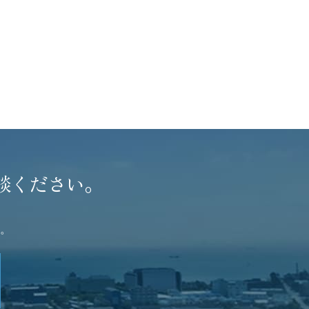
談ください。
。