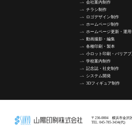
会社案内制作
チラシ制作
ロゴデザイン制作
ホームページ制作
ホームページ更新・運用
動画撮影・編集
各種印刷・製本
小ロット印刷・バリアブ
学校案内制作
記念誌・社史制作
システム開発
3Dフィギュア制作
〒236-0004 横浜市金沢区
TEL: 045-785-3434(代)